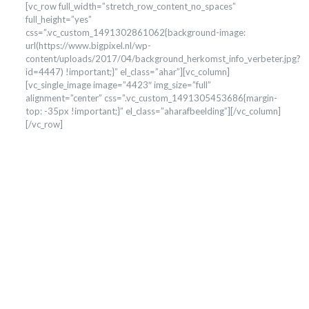
[vc_row full_width=”stretch_row_content_no_spaces”
full_height=”yes”
css=”.vc_custom_1491302861062{background-image:
url(https://www.bigpixel.nl/wp-
content/uploads/2017/04/background_herkomst_info_verbeter.jpg?
id=4447) !important;}” el_class=”ahar”][vc_column]
[vc_single_image image=”4423″ img_size=”full”
alignment=”center” css=”.vc_custom_1491305453686{margin-
top: -35px !important;}” el_class=”aharafbeelding”][/vc_column]
[/vc_row]