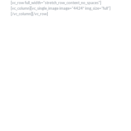
[vc_row full_width=”stretch_row_content_no_spaces”]
[vc_column][vc_single_image image=”4424″ img_size=”full”]
[/vc_column][/vc_row]