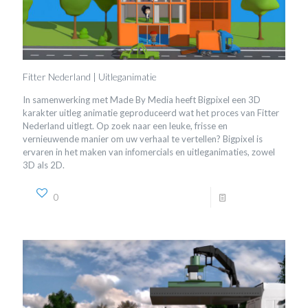
Fitter Nederland | Uitleganimatie
In samenwerking met Made By Media heeft Bigpixel een 3D
karakter uitleg animatie geproduceerd wat het proces van Fitter
Nederland uitlegt. Op zoek naar een leuke, frisse en
vernieuwende manier om uw verhaal te vertellen? Bigpixel is
ervaren in het maken van infomercials en uitleganimaties, zowel
3D als 2D.
0
Read more