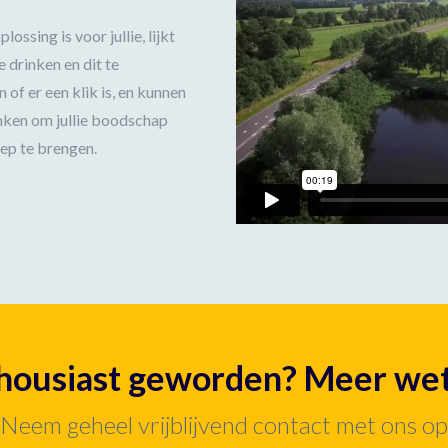
ssing is voor jullie, lijkt
 drinken en dit te
of er een klik is, en kunnen
nken om jullie boodschap
oep te brengen.
housiast geworden? Meer we
Neem geheel vrijblijvend contact met ons op