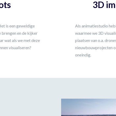
ots
3D im
Het is een geweldige
Als animatiestudio he
 brengen en de kijker
waarmee we 3D visuali
ar wat als we met deze
plaatsen van o.a. dron
nnen visualiseren?
nieuwbouwprojecten of
oneindig.