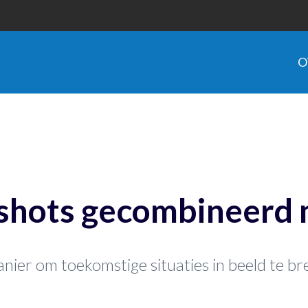
O
shots gecombineerd 
nier om toekomstige situaties in beeld te b