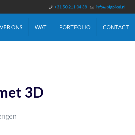
+31 50 211 04 38
info@bigpixel.nl
VER ONS
WAT
PORTFOLIO
CONTACT
met 3D
rengen