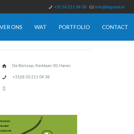
+31 50 211 04 38
info@bigpixel.nl
VER ONS
WAT
PORTFOLIO
CONTACT
De Biotoop, Kerklaan 30, Haren
+31(0) 50 211 04 38
info@bigpixel.nl