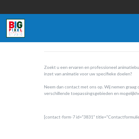
Zoekt u een ervaren en professioneel animatieb
inzet van animatie voor uw specifieke doelen?
Neem dan contact met ons op. Wij nemen graag de 
verschillende toepassingsgebieden en mogelijk
[contact-form-7 id="3831" title="Contactformulie