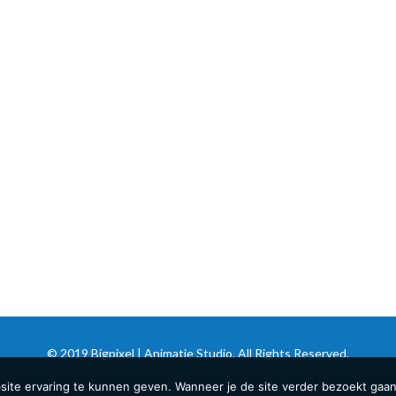
© 2019 Bigpixel | Animatie Studio. All Rights Reserved.
te ervaring te kunnen geven. Wanneer je de site verder bezoekt gaan we 