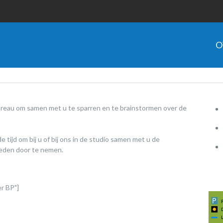
O
ureau om samen met u te sparren en te brainstormen over de
tijd om bij u of bij ons in de studio samen met u de
heden door te nemen.
r BP"]