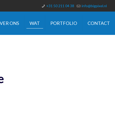
+31 50 211 04 38
info@bigpixel.nl
VER ONS
WAT
PORTFOLIO
CONTACT
e