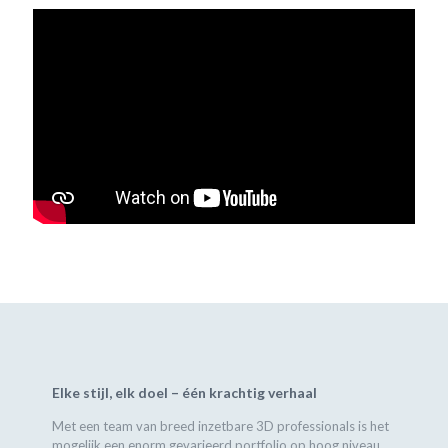
Elke stijl, elk doel – één krachtig verhaal
Met een team van breed inzetbare 3D professionals is het
mogelijk een enorm gevarieerd portfolio op hoog niveau