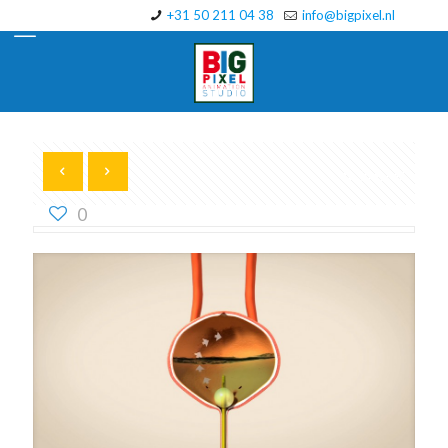
+31 50 211 04 38
info@bigpixel.nl
Show all
0