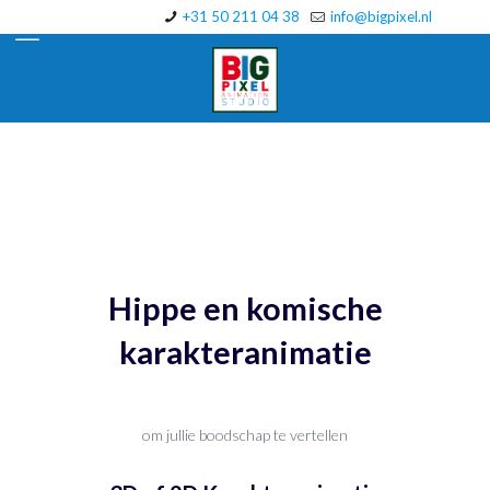
+31 50 211 04 38
info@bigpixel.nl
Hippe en komische
karakteranimatie
om jullie boodschap te vertellen