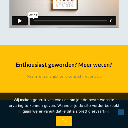
Enthousiast geworden? Meer weten?
Neem geheel vrijblijvend contact met ons op
Wij maken gebruik van cookies om jou de beste website
ervaring te kunnen geven. Wanneer je de site verder bezoekt
gaan we er vanuit dat je dit als prettig ervaart.
© 2019 Bigpixel | Animatie Studio. All Rights Reserved.
Ok