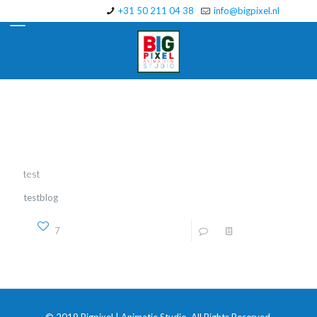
+31 50 211 04 38
info@bigpixel.nl
Categories
Tags
Authors
Show all
test
testblog
7
1
Read more